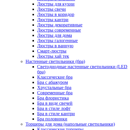
Люстры для кухни
Люстры свечи
Люстры в коридор
Люстры кантри
Люстры декоративные
Люстры современные
Люстры для дома
Люстры галогенные
Люстры в ванную
Смарт-люстры
Люстры хай тек
Настенные светильники (бра)
Светодиодные настенные светильники (LED
бра)
Классические бра
Бра с абажуром
Хрустальные бра
Современные бра
Бра флористика
Бра в виде свечей
Бра в стиле лофт
Бра в стиле кантри
Бра половинки
Торшеры для дома (напольные светильники)
Классические торшеры