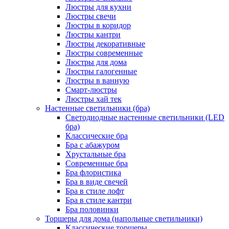
Люстры для кухни
Люстры свечи
Люстры в коридор
Люстры кантри
Люстры декоративные
Люстры современные
Люстры для дома
Люстры галогенные
Люстры в ванную
Смарт-люстры
Люстры хай тек
Настенные светильники (бра)
Светодиодные настенные светильники (LED
бра)
Классические бра
Бра с абажуром
Хрустальные бра
Современные бра
Бра флористика
Бра в виде свечей
Бра в стиле лофт
Бра в стиле кантри
Бра половинки
Торшеры для дома (напольные светильники)
Классические торшеры