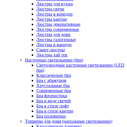
Люстры для кухни
Люстры свечи
Люстры в коридор
Люстры кантри
Люстры декоративные
Люстры современные
Люстры для дома
Люстры галогенные
Люстры в ванную
Смарт-люстры
Люстры хай тек
Настенные светильники (бра)
Светодиодные настенные светильники (LED
бра)
Классические бра
Бра с абажуром
Хрустальные бра
Современные бра
Бра флористика
Бра в виде свечей
Бра в стиле лофт
Бра в стиле кантри
Бра половинки
Торшеры для дома (напольные светильники)
Классические торшеры