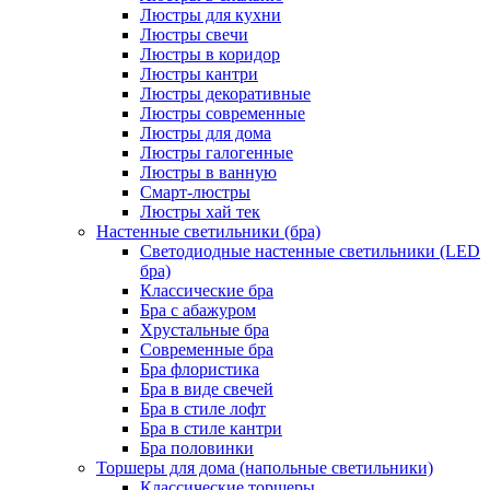
Люстры для кухни
Люстры свечи
Люстры в коридор
Люстры кантри
Люстры декоративные
Люстры современные
Люстры для дома
Люстры галогенные
Люстры в ванную
Смарт-люстры
Люстры хай тек
Настенные светильники (бра)
Светодиодные настенные светильники (LED
бра)
Классические бра
Бра с абажуром
Хрустальные бра
Современные бра
Бра флористика
Бра в виде свечей
Бра в стиле лофт
Бра в стиле кантри
Бра половинки
Торшеры для дома (напольные светильники)
Классические торшеры