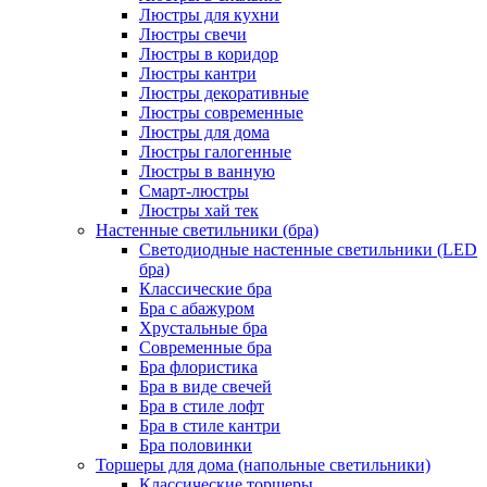
Люстры для кухни
Люстры свечи
Люстры в коридор
Люстры кантри
Люстры декоративные
Люстры современные
Люстры для дома
Люстры галогенные
Люстры в ванную
Смарт-люстры
Люстры хай тек
Настенные светильники (бра)
Светодиодные настенные светильники (LED
бра)
Классические бра
Бра с абажуром
Хрустальные бра
Современные бра
Бра флористика
Бра в виде свечей
Бра в стиле лофт
Бра в стиле кантри
Бра половинки
Торшеры для дома (напольные светильники)
Классические торшеры