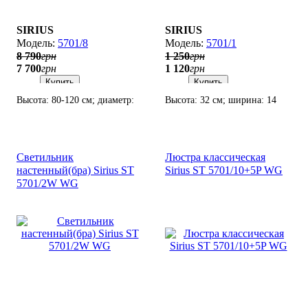
SIRIUS
SIRIUS
5701/8
5701/1
8 790
грн
1 250
грн
7 700
грн
1 120
грн
Купить
Купить
Высота: 80-120 см; диаметр:
Высота: 32 см; ширина: 14
72 см; лампы: 8 х Е14 х 60 Вт.
см; лампы: 1 х Е14 х 60 Вт.
Светильник
Люстра классическая
настенный(бра) Sirius SТ
Sirius SТ 5701/10+5P WG
5701/2W WG