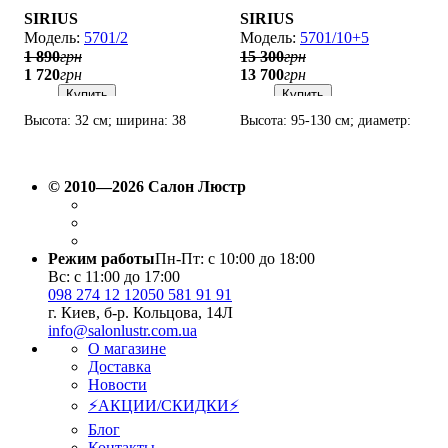
SIRIUS
SIRIUS
5701/2
5701/10+5
1 890
грн
15 300
грн
1 720
грн
13 700
грн
Купить
Купить
Высота: 32 см; ширина: 38
Высота: 95-130 см; диаметр:
см; лампы: 2 х Е14 х 60 Вт.
85 см; лампы: 15 х Е14 х 60
Вт.
© 2010—2026 Салон Люстр
Режим работы
Пн-Пт: с 10:00 до 18:00
Вс: с 11:00 до 17:00
098 274 12 12
050 581 91 91
г. Киев, б-р. Кольцова, 14Л
info@salonlustr.com.ua
О магазине
Доставка
Новости
⚡АКЦИИ/СКИДКИ⚡
Блог
Контакты