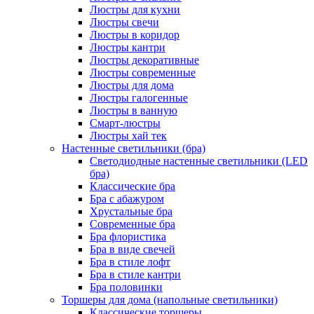
Люстры для кухни
Люстры свечи
Люстры в коридор
Люстры кантри
Люстры декоративные
Люстры современные
Люстры для дома
Люстры галогенные
Люстры в ванную
Смарт-люстры
Люстры хай тек
Настенные светильники (бра)
Светодиодные настенные светильники (LED
бра)
Классические бра
Бра с абажуром
Хрустальные бра
Современные бра
Бра флористика
Бра в виде свечей
Бра в стиле лофт
Бра в стиле кантри
Бра половинки
Торшеры для дома (напольные светильники)
Классические торшеры