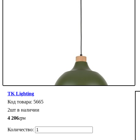
TK Lighting
5665
2шт в наличии
4 206
грн