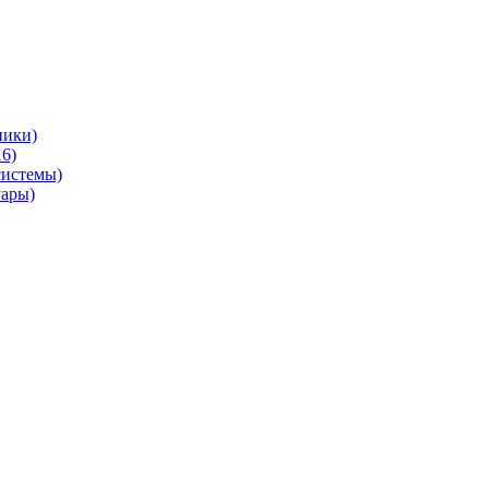
ники)
6)
системы)
уары)