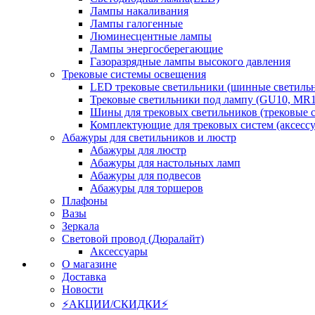
Лампы накаливания
Лампы галогенные
Люминесцентные лампы
Лампы энергосберегающие
Газоразрядные лампы высокого давления
Трековые системы освещения
LED трековые светильники (шинные светиль
Трековые светильники под лампу (GU10, MR1
Шины для трековых светильников (трековые 
Комплектующие для трековых систем (аксесс
Абажуры для светильников и люстр
Абажуры для люстр
Абажуры для настольных ламп
Абажуры для подвесов
Абажуры для торшеров
Плафоны
Вазы
Зеркала
Световой провод (Дюралайт)
Аксессуары
О магазине
Доставка
Новости
⚡АКЦИИ/СКИДКИ⚡