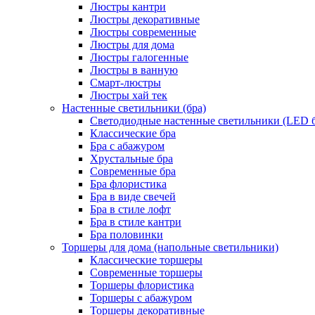
Люстры кантри
Люстры декоративные
Люстры современные
Люстры для дома
Люстры галогенные
Люстры в ванную
Смарт-люстры
Люстры хай тек
Настенные светильники (бра)
Светодиодные настенные светильники (LED б
Классические бра
Бра с абажуром
Хрустальные бра
Современные бра
Бра флористика
Бра в виде свечей
Бра в стиле лофт
Бра в стиле кантри
Бра половинки
Торшеры для дома (напольные светильники)
Классические торшеры
Современные торшеры
Торшеры флористика
Торшеры с абажуром
Торшеры декоративные