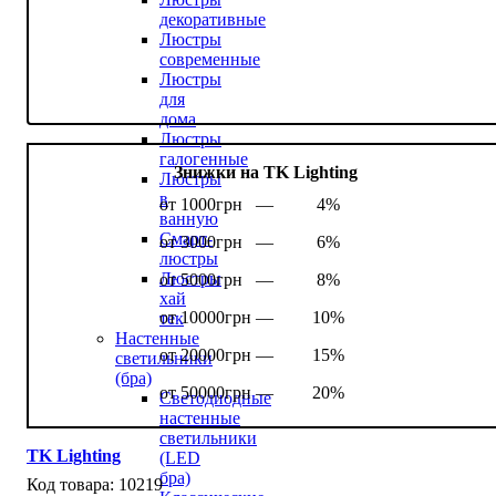
декоративные
Люстры
современные
Люстры
для
дома
Люстры
галогенные
Знижки на TK Lighting
Люстры
в
от 1000грн —
4%
ванную
Смарт-
от 3000грн —
6%
люстры
Люстры
от 5000грн —
8%
хай
от 10000грн —
10%
тек
Настенные
от 20000грн —
15%
светильники
(бра)
от 50000грн —
20%
Светодиодные
настенные
светильники
TK Lighting
(LED
бра)
10219