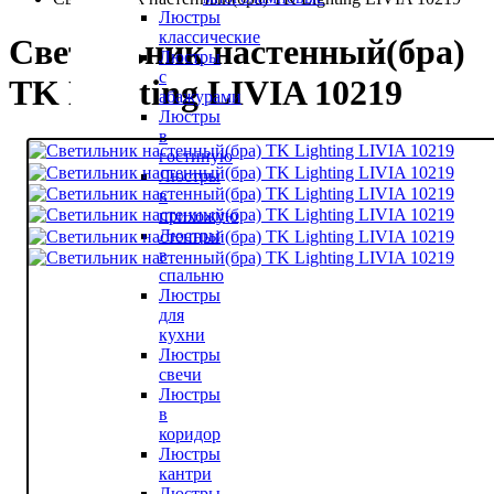
Люстры
классические
Светильник настенный(бра)
Люстры
с
TK Lighting LIVIA 10219
абажурами
Люстры
в
гостиную
Люстры
в
прихожую
Люстры
в
спальню
Люстры
для
кухни
Люстры
свечи
Люстры
в
коридор
Люстры
кантри
Люстры