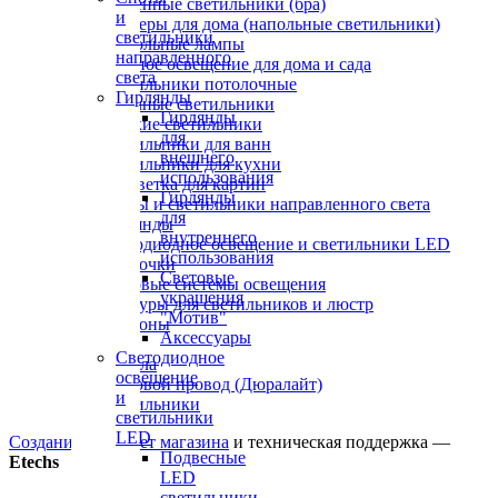
Настенные светильники (бра)
и
Торшеры для дома (напольные светильники)
светильники
Настольные лампы
направленного
Уличное освещение для дома и сада
света
Светильники потолочные
Гирлянды
Точечные светильники
Гирлянды
Детские светильники
для
Светильники для ванн
внешнего
Светильники для кухни
использования
Подсветка для картин
Гирлянды
Споты и светильники направленного света
для
Гирлянды
внутреннего
Светодиодное освещение и светильники LED
использования
Лампочки
Световые
Трековые системы освещения
украшения
Абажуры для светильников и люстр
"Мотив"
Плафоны
Аксессуары
Вазы
Светодиодное
Зеркала
освещение
Световой провод (Дюралайт)
и
Светильники
светильники
LED
Создание интернет магазина
и техническая поддержка —
Подвесные
Etechs
LED
светильники