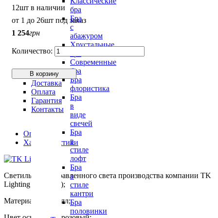
Классические
12шт в наличии
бра
Бра
от 1 до 26шт под заказ
с
1 254
грн
абажуром
Хрустальные
бра
Современные
бра
В корзину
Бра
Доставка
флористика
Оплата
Бра
Гарантия
в
Контакты
виде
свечей
Бра
Описание
в
Характеристики
стиле
лофт
Бра
Светильник направленного света производства компании TK
в
Lighting (Польша);
стиле
кантри
Материалы: металл;
Бра
половинки
Цвет основания: розовый;