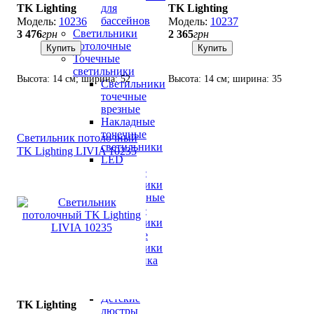
TK Lighting
TK Lighting
для
бассейнов
10236
10237
Светильники
3 476
грн
2 365
грн
потолочные
Купить
Купить
Точечные
светильники
Высота: 14 см; ширина: 52
Высота: 14 см; ширина: 35
Светильники
см; лампа: 3 х GU10 х 10 Вт
см; лампа: 2 х GU10 х 10 Вт
точечные
врезные
LED.
LED.
Накладные
точечные
Светильник потолочный
светильники
TK Lighting LIVIA 10235
LED
точечные
светильники
Хрустальные
точечные
светильники
Точечные
светильники
флористика
Детские
светильники
Детские
TK Lighting
люстры