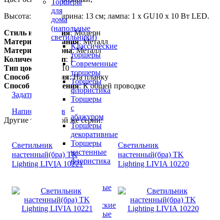
Торшеры
для
Высота: 15 см; ширина: 13 см; лампа: 1 х GU10 х 10 Вт LED.
дома
(напольные
Стиль исполнения
: Модерн
светильники)
Материал основания
: Металл
Классические
Материал плафона
: Металл
торшеры
Количество ламп
: 1
Современные
Тип цоколя
: GU10
торшеры
Способ крепления
: На планку
Торшеры
Способ подключения
: К общей проводке
флористика
Задать вопрос
Торшеры
с
Написать отзыв
абажуром
Другие товары той же серии:
Торшеры
декоративные
Торшеры
Светильник
Светильник
настенные
настенный(бра) TK
настенный(бра) TK
флористика
Lighting LIVIA 10221
Lighting LIVIA 10220
Настольные
лампы
Настольные
лампы
классические
Настольные