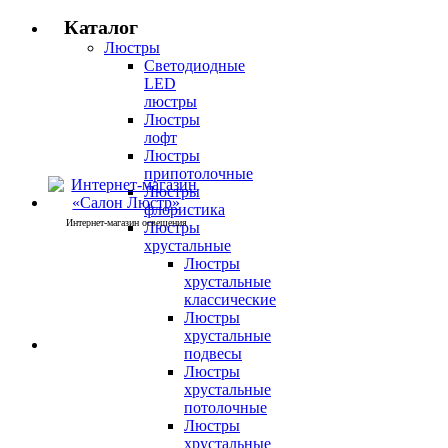
Каталог
Люстры
Светодиодные
LED
люстры
Люстры
лофт
Люстры
припотолочные
Люстры
флористика
Интернет-магазин освещения
Люстры
хрустальные
Люстры
хрустальные
классические
Люстры
хрустальные
подвесы
Люстры
хрустальные
потолочные
Люстры
хрустальные