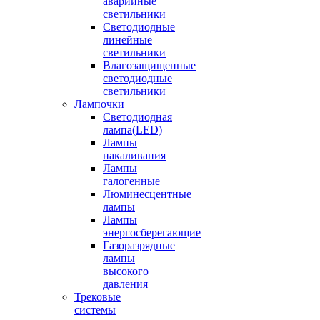
аварийные
светильники
Светодиодные
линейные
светильники
Влагозащищенные
светодиодные
светильники
Лампочки
Светодиодная
лампа(LED)
Лампы
накаливания
Лампы
галогенные
Люминесцентные
лампы
Лампы
энергосберегающие
Газоразрядные
лампы
высокого
давления
Трековые
системы