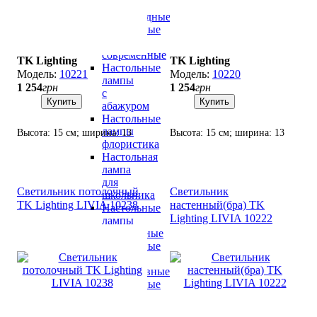
лампы
светодиодные
Настольные
лампы
современные
TK Lighting
TK Lighting
Настольные
10221
10220
лампы
1 254
грн
1 254
грн
с
Купить
Купить
абажуром
Настольные
лампы
Высота: 15 см; ширина: 13
Высота: 15 см; ширина: 13
флористика
см; лампа: 1 х GU10 х 10 Вт
см; лампа: 1 х GU10 х 10 Вт
Настольная
LED.
LED.
лампа
для
Светильник потолочный
Светильник
школьника
TK Lighting LIVIA 10238
настенный(бра) TK
Настольные
Lighting LIVIA 10222
лампы
хрустальные
Настольные
лампы
декоративные
Настольные
лампы
лофт