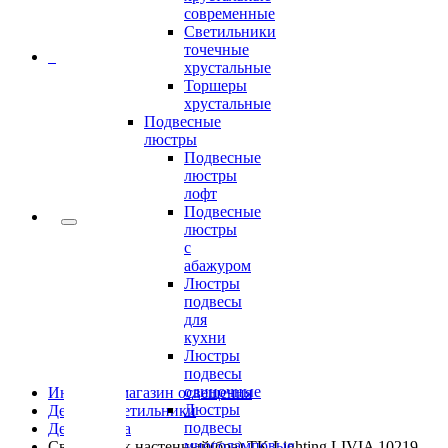
современные
Светильники
точечные
0
хрустальные
Торшеры
хрустальные
Подвесные
люстры
Подвесные
люстры
лофт
Подвесные
люстры
с
абажуром
Люстры
подвесы
для
кухни
Люстры
подвесы
одиночные
Интернет-магазин освещения
Люстры
Детские светильники
подвесы
Детские бра
многоламповые
Светильник настенный(бра) TK Lighting LIVIA 10219