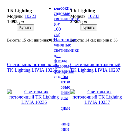
см)
Высокие
TK Lighting
TK Lighting
садовые
10223
10233
светильники
1 095
грн
2 365
грн
(от
Купить
Купить
100
см)
Настенные
Высота: 15 см; ширина: 13
Высота: 14 см; ширина: 35
уличные
см; лампа: 1 х GU10 х 10 Вт
см; лампа: 2 х GU10 х 10 Вт
светильники
LED.
LED.
для
фасада
Светильник потолочный
Светильник потолочный
Садовые
TK Lighting LIVIA 10236
TK Lighting LIVIA 10237
фонарные
столбы
Грунтовые
садовые
светильники
Прожекторы
LED
светодиодные
Уличные
LED
светильники(консольные)
Светильники