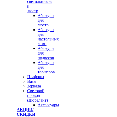
светильников
и
люстр
Абажуры
для
люстр
Абажуры
для
настольных
ламп
Абажуры
для
подвесов
Абажуры
для
торшеров
Плафоны
Вазы
Зеркала
Световой
провод
(Дюралайт)
Аксессуары
АКЦИИ/
СКИДКИ