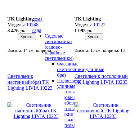
Уличное
освещение
для
TK Lighting
TK Lighting
дома
и
10238
10222
сада
3 476
грн
1 095
грн
Садовые
Купить
Купить
светильники
(садово-
Высота: 14 см; ширина: 52
Высота: 15 см; ширина: 13
парковые
см; лампа: 3 х GU10 х 10 Вт
см; лампа: 1 х GU10 х 10 Вт
светильники)
LED.
LED.
Фасадные
светильники(уличные
бра)
Светильник
Светильник потолочный
Подвесные
настенный(бра) TK
TK Lighting LIVIA 10233
уличные
Lighting LIVIA 10223
светильники
Садовые
столбовые
светильники
Низкие
садовые
светильники
(до
100