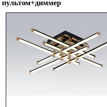
пультом+диммер