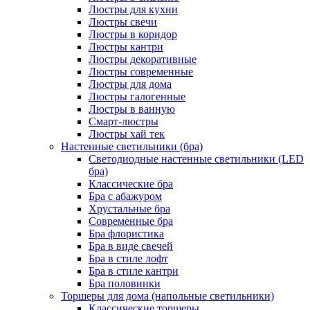
Люстры для кухни
Люстры свечи
Люстры в коридор
Люстры кантри
Люстры декоративные
Люстры современные
Люстры для дома
Люстры галогенные
Люстры в ванную
Смарт-люстры
Люстры хай тек
Настенные светильники (бра)
Светодиодные настенные светильники (LED
бра)
Классические бра
Бра с абажуром
Хрустальные бра
Современные бра
Бра флористика
Бра в виде свечей
Бра в стиле лофт
Бра в стиле кантри
Бра половинки
Торшеры для дома (напольные светильники)
Классические торшеры