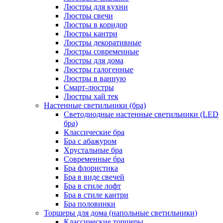
Люстры для кухни
Люстры свечи
Люстры в коридор
Люстры кантри
Люстры декоративные
Люстры современные
Люстры для дома
Люстры галогенные
Люстры в ванную
Смарт-люстры
Люстры хай тек
Настенные светильники (бра)
Светодиодные настенные светильники (LED
бра)
Классические бра
Бра с абажуром
Хрустальные бра
Современные бра
Бра флористика
Бра в виде свечей
Бра в стиле лофт
Бра в стиле кантри
Бра половинки
Торшеры для дома (напольные светильники)
Классические торшеры