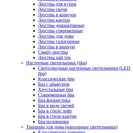
Люстры для кухни
Люстры свечи
Люстры в коридор
Люстры кантри
Люстры декоративные
Люстры современные
Люстры для дома
Люстры галогенные
Люстры в ванную
Смарт-люстры
Люстры хай тек
Настенные светильники (бра)
Светодиодные настенные светильники (LED
бра)
Классические бра
Бра с абажуром
Хрустальные бра
Современные бра
Бра флористика
Бра в виде свечей
Бра в стиле лофт
Бра в стиле кантри
Бра половинки
Торшеры для дома (напольные светильники)
Классические торшеры