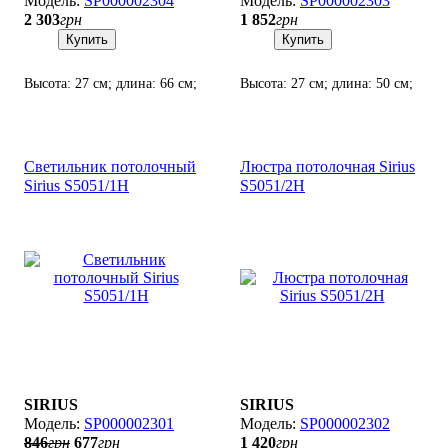
SP000002304
SP000002303
2 303
грн
1 852
грн
Купить
Купить
Высота: 27 см; длина: 66 см;
Высота: 27 см; длина: 50 см;
лампы: 4 х Е27 х 60 Вт.
лампы: 3 х Е27 х 60 Вт.
Светильник потолочный
Люстра потолочная Sirius
Sirius S5051/1H
S5051/2H
SIRIUS
SIRIUS
SP000002301
SP000002302
846
грн
677
грн
1 420
грн