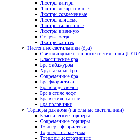
Люстры кантри
Люстры декоративные
Люстры современные
Люстры для дома
Люстры галогенные
Люстры в ванную
Смарт-люстры
Люстры хай тек
Настенные светильники (бра)
Светодиодные настенные светильники (LED б
Классические бра
Бра с абажуром
Хрустальные бра
Современные бра
Бра флористика
Бра в виде свечей
Бра в стиле лофт
Бра в стиле кантри
Бра половинки
Торшеры для дома (напольные светильники)
Классические торшеры
Современные торшеры
Торшеры флористика
Торшеры с абажуром
Торшеры декоративные