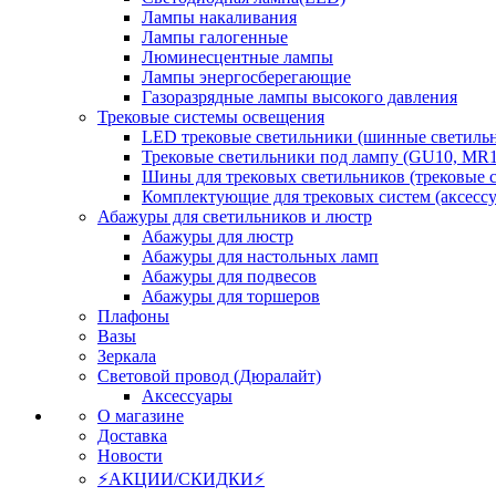
Лампы накаливания
Лампы галогенные
Люминесцентные лампы
Лампы энергосберегающие
Газоразрядные лампы высокого давления
Трековые системы освещения
LED трековые светильники (шинные светиль
Трековые светильники под лампу (GU10, MR1
Шины для трековых светильников (трековые 
Комплектующие для трековых систем (аксесс
Абажуры для светильников и люстр
Абажуры для люстр
Абажуры для настольных ламп
Абажуры для подвесов
Абажуры для торшеров
Плафоны
Вазы
Зеркала
Световой провод (Дюралайт)
Аксессуары
О магазине
Доставка
Новости
⚡АКЦИИ/СКИДКИ⚡