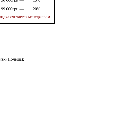
т 50 000грн —
15%
т 99 000грн —
20%
кидка считается менеджером
rski(Польша);