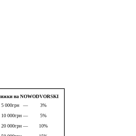
нижки на NOWODVORSKI
т 5 000грн —
3%
т 10 000грн —
5%
т 20 000грн —
10%