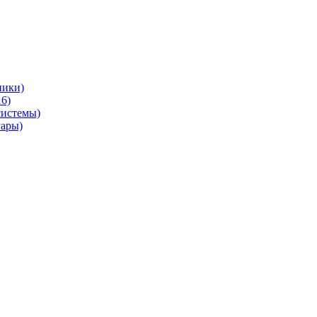
ники)
6)
системы)
уары)