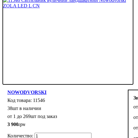
NOWODVORSKI
З
11546
о
38шт в наличии
от 1 до 269шт под заказ
о
3 900
грн
о