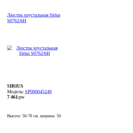
Люстра хрустальная Sirius
S0762/6Н
SIRIUS
SP000045249
7 461
грн
Высота: 50-70 см; ширина: 50
см; лампы: 6 х Е14 х 60 Вт.