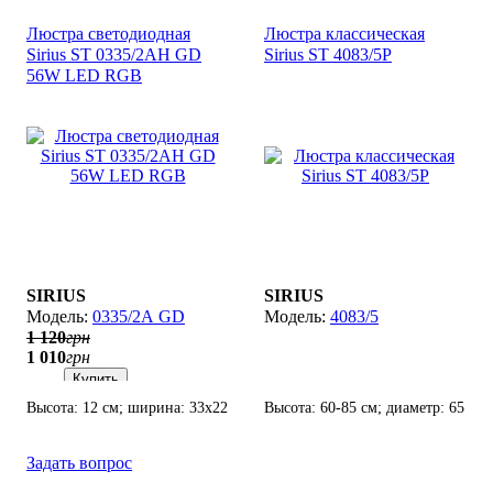
Люстра светодиодная
Люстра классическая
Sirius ST 0335/2АH GD
Sirius SТ 4083/5P
56W LED RGB
SIRIUS
SIRIUS
0335/2А GD
4083/5
1 120
грн
1 010
грн
Купить
Высота: 12 см; ширина: 33х22
Высота: 60-85 см; диаметр: 65
см; лампы: LED х 56
см; лампы: 5 х Е14 х 60 Вт.
Вт(2700К - 6500K).
Задать вопрос