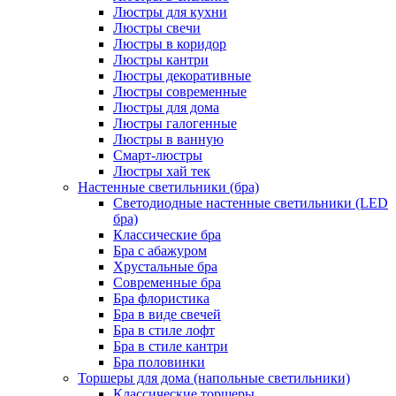
Люстры для кухни
Люстры свечи
Люстры в коридор
Люстры кантри
Люстры декоративные
Люстры современные
Люстры для дома
Люстры галогенные
Люстры в ванную
Смарт-люстры
Люстры хай тек
Настенные светильники (бра)
Светодиодные настенные светильники (LED
бра)
Классические бра
Бра с абажуром
Хрустальные бра
Современные бра
Бра флористика
Бра в виде свечей
Бра в стиле лофт
Бра в стиле кантри
Бра половинки
Торшеры для дома (напольные светильники)
Классические торшеры