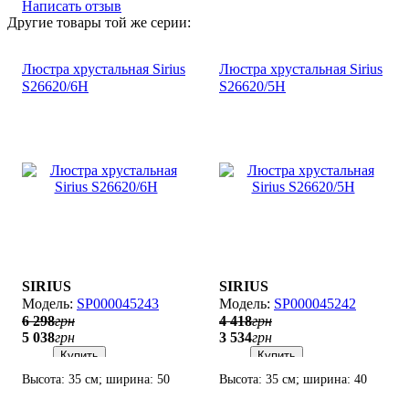
Написать отзыв
Другие товары той же серии:
Люстра хрустальная Sirius
Люстра хрустальная Sirius
S26620/6Н
S26620/5Н
SIRIUS
SIRIUS
SP000045243
SP000045242
6 298
грн
4 418
грн
5 038
грн
3 534
грн
Купить
Купить
Высота: 35 см; ширина: 50
Высота: 35 см; ширина: 40
см; лампы: 6 х Е14 х 60 Вт.
см; лампы: 5 х Е14 х 60 Вт.