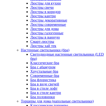
Люстры для кухни
Люстры свечи
Люстры в коридор
Люстры кантри
Люстры декоративные
Люстры современные
Люстры для дома
Люстры галогенные
Люстры в ванную
Смарт-люстры
Люстры хай тек
Настенные светильники (бра)
Светодиодные настенные светильники (LED
бра)
Классические бра
Бра с абажуром
Хрустальные бра
Современные бра
Бра флористика
Бра в виде свечей
Бра в стиле лофт
Бра в стиле кантри
Бра половинки
Торшеры для дома (напольные светильники)
Классические торшеры