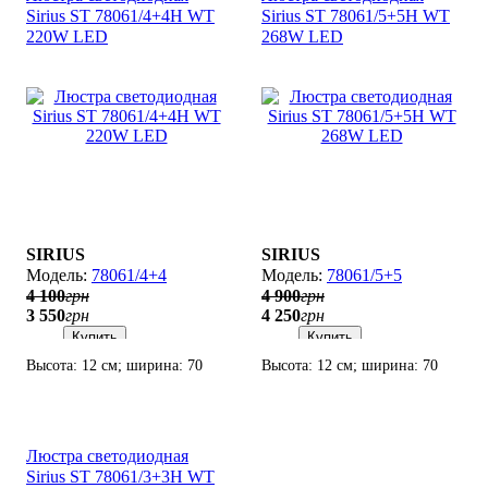
Sirius ST 78061/4+4H WT
Sirius ST 78061/5+5H WT
220W LED
268W LED
SIRIUS
SIRIUS
78061/4+4
78061/5+5
4 100
грн
4 900
грн
3 550
грн
4 250
грн
Купить
Купить
Высота: 12 см; ширина: 70
Высота: 12 см; ширина: 70
см; лампы: LED х 220
см; лампы: LED х 268
Вт(2700К - 6500K).
Вт(2700К - 6500K).
Люстра светодиодная
Sirius ST 78061/3+3H WT