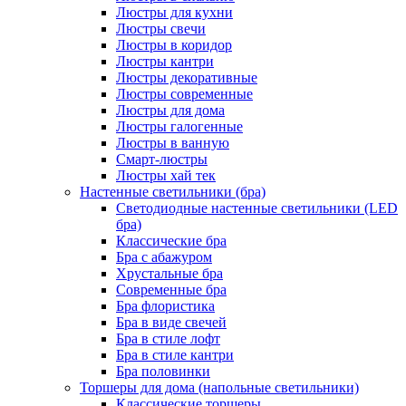
Люстры для кухни
Люстры свечи
Люстры в коридор
Люстры кантри
Люстры декоративные
Люстры современные
Люстры для дома
Люстры галогенные
Люстры в ванную
Смарт-люстры
Люстры хай тек
Настенные светильники (бра)
Светодиодные настенные светильники (LED
бра)
Классические бра
Бра с абажуром
Хрустальные бра
Современные бра
Бра флористика
Бра в виде свечей
Бра в стиле лофт
Бра в стиле кантри
Бра половинки
Торшеры для дома (напольные светильники)
Классические торшеры