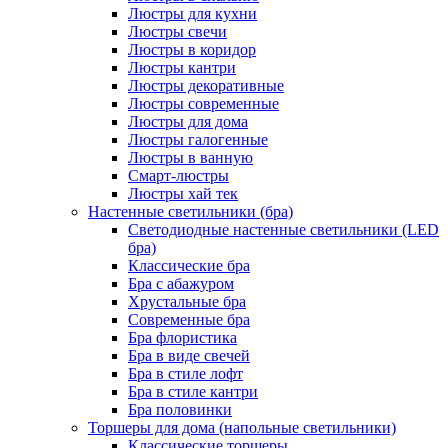
Люстры для кухни
Люстры свечи
Люстры в коридор
Люстры кантри
Люстры декоративные
Люстры современные
Люстры для дома
Люстры галогенные
Люстры в ванную
Смарт-люстры
Люстры хай тек
Настенные светильники (бра)
Светодиодные настенные светильники (LED
бра)
Классические бра
Бра с абажуром
Хрустальные бра
Современные бра
Бра флористика
Бра в виде свечей
Бра в стиле лофт
Бра в стиле кантри
Бра половинки
Торшеры для дома (напольные светильники)
Классические торшеры