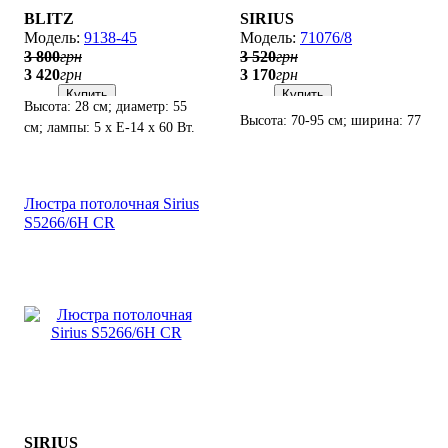
BLITZ
SIRIUS
9138-45
71076/8
3 800
грн
3 520
грн
3 420
грн
3 170
грн
Купить
Купить
Высота: 28 см; диаметр: 55
Высота: 70-95 см; ширина: 77
см; лампы: 5 х Е-14 х 60 Вт.
см; лампы: 8 х Е14 х 60 Вт.
Люстра потолочная Sirius
S5266/6H CR
SIRIUS