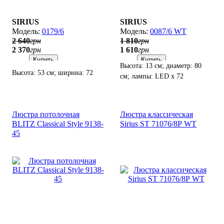
SIRIUS
SIRIUS
0179/6
0087/6 WT
2 640
грн
1 810
грн
2 370
грн
1 610
грн
Купить
Купить
Высота: 13 см; диаметр: 80
Высота: 53 см; ширина: 72
см; лампы: LED х 72
см; лампы: 6 х Е14 х 60 Вт.
Вт(2700К - 6500K).
Люстра потолочная
Люстра классическая
BLITZ Classical Style 9138-
Sirius SТ 71076/8Р WT
45