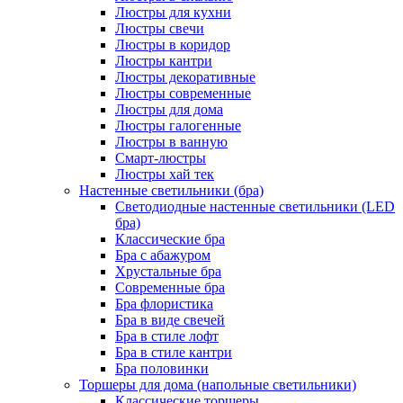
Люстры для кухни
Люстры свечи
Люстры в коридор
Люстры кантри
Люстры декоративные
Люстры современные
Люстры для дома
Люстры галогенные
Люстры в ванную
Смарт-люстры
Люстры хай тек
Настенные светильники (бра)
Светодиодные настенные светильники (LED
бра)
Классические бра
Бра с абажуром
Хрустальные бра
Современные бра
Бра флористика
Бра в виде свечей
Бра в стиле лофт
Бра в стиле кантри
Бра половинки
Торшеры для дома (напольные светильники)
Классические торшеры