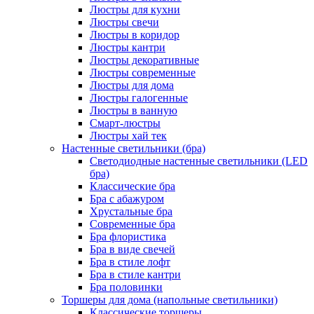
Люстры для кухни
Люстры свечи
Люстры в коридор
Люстры кантри
Люстры декоративные
Люстры современные
Люстры для дома
Люстры галогенные
Люстры в ванную
Смарт-люстры
Люстры хай тек
Настенные светильники (бра)
Светодиодные настенные светильники (LED
бра)
Классические бра
Бра с абажуром
Хрустальные бра
Современные бра
Бра флористика
Бра в виде свечей
Бра в стиле лофт
Бра в стиле кантри
Бра половинки
Торшеры для дома (напольные светильники)
Классические торшеры