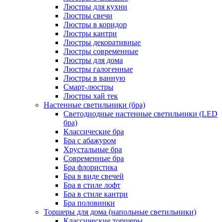
Люстры для кухни
Люстры свечи
Люстры в коридор
Люстры кантри
Люстры декоративные
Люстры современные
Люстры для дома
Люстры галогенные
Люстры в ванную
Смарт-люстры
Люстры хай тек
Настенные светильники (бра)
Светодиодные настенные светильники (LED
бра)
Классические бра
Бра с абажуром
Хрустальные бра
Современные бра
Бра флористика
Бра в виде свечей
Бра в стиле лофт
Бра в стиле кантри
Бра половинки
Торшеры для дома (напольные светильники)
Классические торшеры