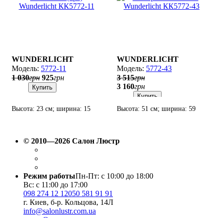
WUNDERLICHT
WUNDERLICHT
5772-11
5772-43
1 030
грн
925
грн
3 515
грн
3 160
грн
Купить
Купить
Высота: 23 см; ширина: 15
Высота: 51 см; ширина: 59
см; лампа: 1 х Е14 х 60 Вт.
см; лампа: 3 х Е14 х 60 Вт.
© 2010—2026 Салон Люстр
Режим работы
Пн-Пт: с 10:00 до 18:00
Вс: с 11:00 до 17:00
098 274 12 12
050 581 91 91
г. Киев, б-р. Кольцова, 14Л
info@salonlustr.com.ua