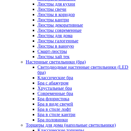
Люстры для кухни
Люстры свечи
Люстры в коридор
Люстры кантри
Люстры декоративные
Люстры современные
Люстры для дома
Люстры галогенные
Люстры в ванную
Смарт-люстры
Люстры хай тек
Настенные светильники (бра)
Светодиодные настенные светильники (LED
бра)
Классические бра
Бра с абажуром
Хрустальные бра
Современные бра
Бра флористика
Бра в виде свечей
Бра в стиле лофт
Бра в стиле кантри
Бра половинки
Торшеры для дома (напольные светильники)
Классические торшеры