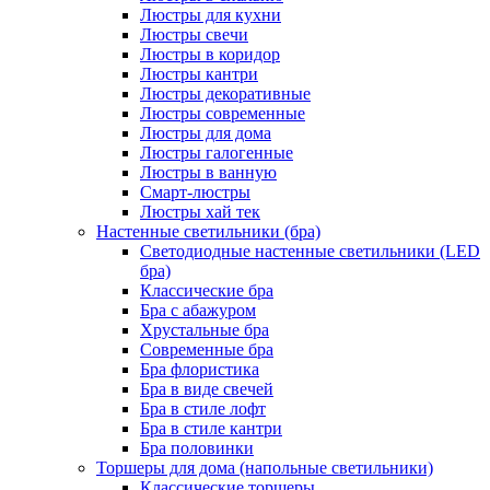
Люстры для кухни
Люстры свечи
Люстры в коридор
Люстры кантри
Люстры декоративные
Люстры современные
Люстры для дома
Люстры галогенные
Люстры в ванную
Смарт-люстры
Люстры хай тек
Настенные светильники (бра)
Светодиодные настенные светильники (LED
бра)
Классические бра
Бра с абажуром
Хрустальные бра
Современные бра
Бра флористика
Бра в виде свечей
Бра в стиле лофт
Бра в стиле кантри
Бра половинки
Торшеры для дома (напольные светильники)
Классические торшеры