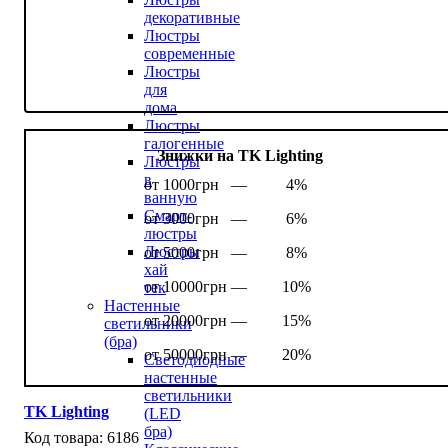
декоративные
Люстры
современные
Люстры
для
дома
Люстры
галогенные
Знижки на TK Lighting
Люстры
в
от 1000грн —
4%
ванную
Смарт-
от 3000грн —
6%
люстры
Люстры
от 5000грн —
8%
хай
от 10000грн —
10%
тек
Настенные
от 20000грн —
15%
светильники
(бра)
от 50000грн —
20%
Светодиодные
настенные
светильники
TK Lighting
(LED
бра)
6186