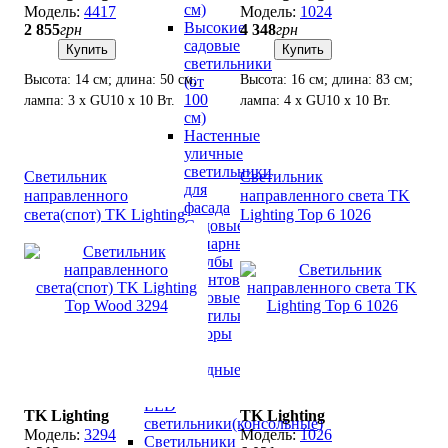
см)
4417
1024
Высокие
2 855
грн
4 348
грн
садовые
Купить
Купить
светильники
Высота: 14 см; длина: 50 см;
Высота: 16 см; длина: 83 см;
(от
100
лампа: 3 х GU10 х 10 Вт.
лампа: 4 х GU10 х 10 Вт.
см)
Настенные
уличные
светильники
Светильник
Светильник
для
направленного
направленного света TK
фасада
света(спот) TK Lighting
Lighting Top 6 1026
Садовые
Top Wood 3294
фонарные
столбы
Грунтовые
садовые
светильники
Прожекторы
LED
светодиодные
Уличные
LED
TK Lighting
TK Lighting
светильники(консольные)
3294
1026
Светильники