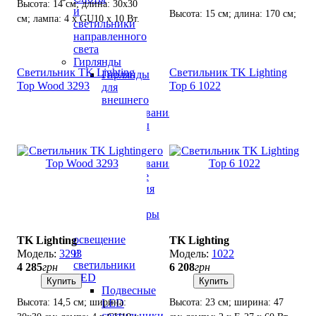
Высота: 14 см; длина: 30х30
и
Высота: 15 см; длина: 170 см;
см; лампа: 4 х GU10 х 10 Вт.
светильники
лампа: 8 х GU10 х 10 Вт LED.
направленного
света
Гирлянды
Светильник TK Lighting
Светильник TK Lighting
Гирлянды
Top Wood 3293
Top 6 1022
для
внешнего
использования
Гирлянды
для
внутреннего
использования
Световые
украшения
"Мотив"
Аксессуары
Светодиодное
освещение
TK Lighting
TK Lighting
и
3293
1022
светильники
4 285
грн
6 208
грн
LED
Купить
Купить
Подвесные
Высота: 14,5 см; ширина:
Высота: 23 см; ширина: 47
LED
светильники