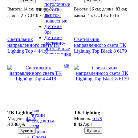
потолочные
Высота: 14 см; длина: 39 см;
Высота: 16 см; длина: 83 см;
Детские
люстры
лампа: 2 х GU10 х 10 Вт.
лампа: 4 х GU10 х 10 Вт.
подвесные
Детские
бра
Детские
Светильник
Светильник
настенно-
направленного света TK
направленного света TK
потолочные
Lighting Top 4 4418
Lighting Top Black 8 6179
светильники
Детские
настольные
лампы
Детские
ночники
Светильники
для
ванн
Светильники
для
TK Lighting
TK Lighting
кухни
4418
6179
Подсветка
3 336
грн
8 427
грн
для
Купить
Купить
картин
Споты