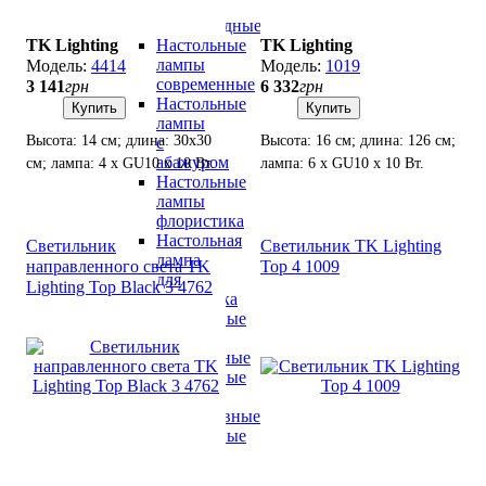
лампы
светодиодные
Настольные
TK Lighting
TK Lighting
лампы
4414
1019
современные
3 141
грн
6 332
грн
Настольные
Купить
Купить
лампы
Высота: 14 см; длина: 30х30
Высота: 16 см; длина: 126 см;
с
абажуром
см; лампа: 4 х GU10 х 10 Вт.
лампа: 6 х GU10 х 10 Вт.
Настольные
лампы
флористика
Настольная
Светильник
Светильник TK Lighting
лампа
направленного света TK
Top 4 1009
для
Lighting Top Black 3 4762
школьника
Настольные
лампы
хрустальные
Настольные
лампы
декоративные
Настольные
лампы
лофт