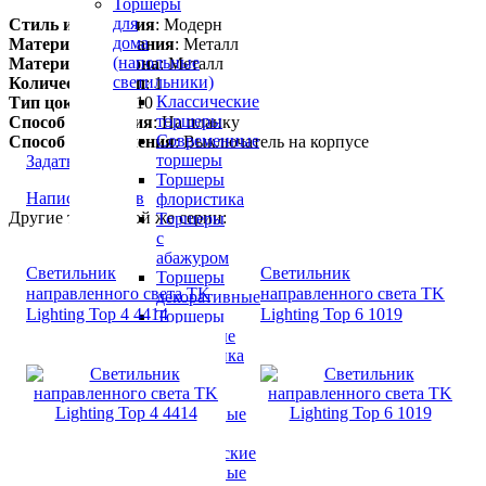
Торшеры
для
Стиль исполнения
: Модерн
дома
Материал основания
: Металл
(напольные
Материал плафона
: Металл
светильники)
Количество ламп
: 1
Классические
Тип цоколя
: GU10
торшеры
Способ крепления
: На планку
Современные
Способ подключения
: Выключатель на корпусе
торшеры
Задать вопрос
Торшеры
Написать отзыв
флористика
Другие товары той же серии:
Торшеры
с
абажуром
Светильник
Светильник
Торшеры
направленного света TK
направленного света TK
декоративные
Lighting Top 4 4414
Lighting Top 6 1019
Торшеры
настенные
флористика
Настольные
лампы
Настольные
лампы
классические
Настольные