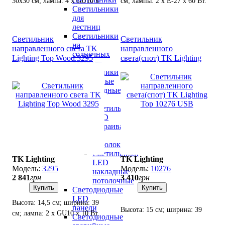
30х30 см; лампа: 4 х GU10 х
см; лампы: 2 х Е-27 х 60 Вт.
Светильники
10 Вт.
для
лестниц
Светильники
Светильник
Светильник
на
направленного света TK
направленного
солнечных
Lighting Top Wood 3295
света(спот) TK Lighting
батареях
Top 10276 USB
Светильники
потолочные
светодиодные
LED
Cветильники
LED
встраиваемые
в
потолок
Светильники
TK Lighting
TK Lighting
LED
3295
10276
накладные
2 841
грн
3 410
грн
потолочные
Купить
Купить
Светодиодные
LED
Высота: 14,5 см; ширина: 39
панели
Высота: 15 см; ширина: 39
см; лампа: 2 х GU10 х 10 Вт.
Светодиодные
см; лампа: 2 х GU10 х 10 Вт