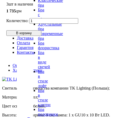
Классические
3шт в наличии
бра
Бра
1 735
грн
с
абажуром
Хрустальные
бра
В корзину
Современные
Доставка
бра
Оплата
Бра
Гарантия
флористика
Контакты
Бра
в
виде
Описание
свечей
Характеристики
Бра
в
стиле
лофт
Светильник производства компании TK Lighting (Польша);
Бра
в
Материалы: металл;
стиле
кантри
Цвет основания: белый;
Бра
половинки
Высота: 22 см; ширина: 6 см; лампа: 1 х GU10 х 10 Вт LED.