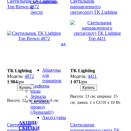
Светильник TK Lighting
Светильник
светильников
Top Brown 4872
направленного
и
света(спот) TK Lighting
люстр
Абажуры
Top 4411
для
люстр
Абажуры
для
настольных
ламп
Абажуры
для
подвесов
Абажуры
TK Lighting
TK Lighting
для
4872
4411
торшеров
1 984
грн
1 071
грн
Плафоны
Купить
Купить
Вазы
Зеркала
Высота: 13 см; ширина: 15
Высота: 22 см; ширина: 6 см;
Световой
см; лампа: 1 х GU10 х 10 Вт.
лампа: 1 х GU10 х 10 Вт LED.
провод
(Дюралайт)
Аксессуары
АКЦИИ/
Светильник
Светильник
СКИДКИ
направленного
направленного света TK