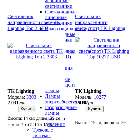
аварийные
LED.
светильники
Светодиодные
Светильник
Светильник
линейные
направленного света TK
направленного
светильники
Lighting Top 2 3303
света(спот) TK Lighting
Влагозащищенные
светодиодные
Top 10277 USB
светильники
Лампочки
Светодиодная
лампа(LED)
Лампы
накаливания
Лампы
галогенные
Люминесцентные
лампы
TK Lighting
TK Lighting
Лампы
3303
10277
энергосберегающие
2 031
грн
3 410
грн
Газоразрядные
Купить
Купить
лампы
высокого
Высота: 14 см; длина: 39 см;
Высота: 15 см; ширина: 39
давления
лампа: 2 х GU10 х 10 Вт.
см; лампа: 2 х GU10 х 10 Вт
Трековые
системы
LED.