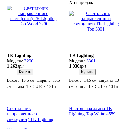
Хит продаж
Укр
Рус
Top Wood 3290
Top 3301
TK Lighting
TK Lighting
3290
3301
1 262
грн
1 030
грн
Купить
Купить
Высота: 15,5 см; ширина: 15,5
Высота: 14,5 см; ширина: 10
см; лампа: 1 х GU10 х 10 Вт.
см; лампа: 1 х GU10 х 10 Вт.
Светильник
Настольная лампа TK
направленного
Lighting Top White 4559
света(спот) TK Lighting
Top 6268