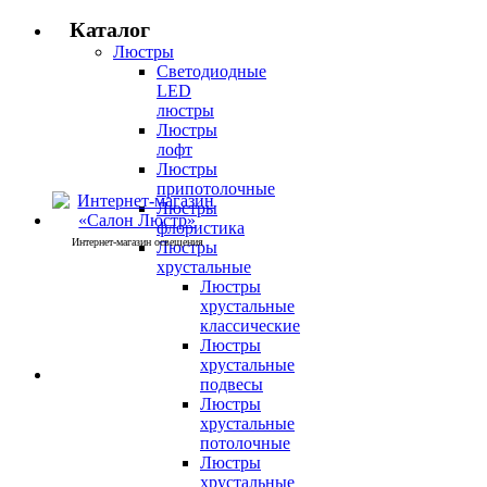
Каталог
Люстры
Светодиодные
LED
люстры
Люстры
лофт
Люстры
припотолочные
Люстры
флористика
Интернет-магазин освещения
Люстры
хрустальные
Люстры
хрустальные
классические
Люстры
хрустальные
подвесы
Люстры
хрустальные
потолочные
Люстры
хрустальные