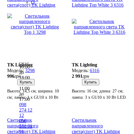
О
света(спот) TK Lighting
Lighting Top White 3 6316
магазине
Top 1 3298
Доставка
Новости
⚡АКЦИИ/
СКИДКИ⚡
Блог
Контакты
Режим
работы
Пн-
Пт: с
TK Lighting
TK Lighting
10:00
3298
6316
до
996
грн
2 991
грн
18:00
Купить
Купить
Вс: с
11:00
Высота: 14,5 см; ширина: 10
Высота: 16 см; длина: 27 см;
до
см; лампа: 1 х GU10 х 10 Вт.
лампа: 3 х GU10 х 10 Вт LED.
17:00
098
274 12
12
Светильник
Светильник
050
направленного
направленного
581 91
91
света(спот) TK Lighting
света(спот) TK Lighting