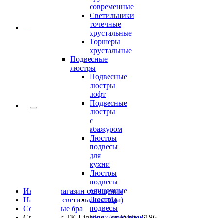
современные
Светильники
точечные
0
хрустальные
Торшеры
хрустальные
Подвесные
люстры
Подвесные
люстры
лофт
Подвесные
люстры
с
абажуром
Люстры
подвесы
для
кухни
Люстры
подвесы
одиночные
Интернет-магазин освещения
Люстры
Настенные светильники (бра)
подвесы
Современные бра
многоламповые
Светильник TK Lighting Top White 6186