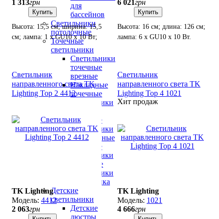
1 313
грн
6 021
грн
для
Купить
Купить
бассейнов
Светильники
Высота: 15,5 см; ширина: 15,5
Высота: 16 см; длина: 126 см;
потолочные
см; лампа: 1 х GU10 х 10 Вт;
лампа: 6 х GU10 х 10 Вт.
Точечные
Плафон вращается на
светильники
шарнире.
Светильники
точечные
Светильник
Светильник
врезные
направленного света TK
направленного света TK
Накладные
Lighting Top 2 4412
Lighting Top 4 1021
точечные
Хит продаж
светильники
LED
точечные
светильники
Хрустальные
точечные
светильники
Точечные
светильники
флористика
Детские
TK Lighting
TK Lighting
светильники
4412
1021
Детские
2 063
грн
4 666
грн
люстры
Купить
Купить