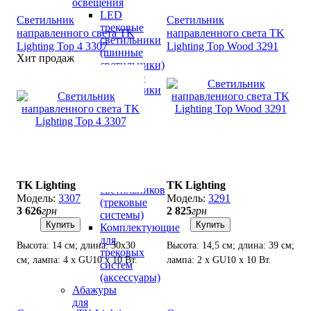
освещения
LED
Светильник
Светильник
трековые
направленного света TK
направленного света TK
светильники
Lighting Top 4 3307
Lighting Top Wood 3291
(шинные
Хит продаж
светильники)
Трековые
светильники
под
лампу
(GU10,
MR16)
Шины
для
трековых
TK Lighting
TK Lighting
светильников
3307
3291
(трековые
3 626
грн
2 825
грн
системы)
Купить
Купить
Комплектующие
для
Высота: 14 см; длина: 30х30
Высота: 14,5 см; длина: 39 см;
трековых
см; лампа: 4 х GU10 х 10 Вт.
лампа: 2 х GU10 х 10 Вт.
систем
(аксессуары)
Абажуры
для