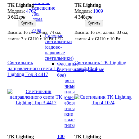
Уличное
TK Lighting
TK Lighting
освещение
4762
1009
для
3 612
грн
4 348
грн
дома
Купить
Купить
и
сада
Высота: 16 см; длина: 74 см;
Высота: 16 см; длина: 83 см;
Садовые
лампа: 3 х GU10 х 10 Вт LED.
лампа: 4 х GU10 х 10 Вт.
светильники
(садово-
парковые
светильники)
Светильник
Светильник TK Lighting
Фасадные
направленного света TK
Top 4 1024
светильники(уличные
Lighting Top 3 4417
бра)
Подвесные
уличные
светильники
Садовые
столбовые
светильники
Низкие
садовые
светильники
(до
100
TK Lighting
TK Lighting