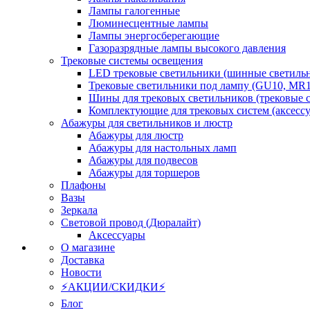
Лампы галогенные
Люминесцентные лампы
Лампы энергосберегающие
Газоразрядные лампы высокого давления
Трековые системы освещения
LED трековые светильники (шинные светиль
Трековые светильники под лампу (GU10, MR1
Шины для трековых светильников (трековые 
Комплектующие для трековых систем (аксесс
Абажуры для светильников и люстр
Абажуры для люстр
Абажуры для настольных ламп
Абажуры для подвесов
Абажуры для торшеров
Плафоны
Вазы
Зеркала
Световой провод (Дюралайт)
Аксессуары
О магазине
Доставка
Новости
⚡АКЦИИ/СКИДКИ⚡
Блог