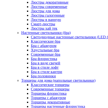
Люстры декоративные
Люстры современные
Люстры для дома
Люстры галогенные
Люстры в ванную
Смарт-люстры
Люстры хай тек
Настенные светильники (бра)
Светодиодные настенные светильники (LED б
Классические бра
Бра с абажуром
Хрустальные бра
Современные бра
Бра флористика
Бра в виде свечей
Бра в стиле лофт
Бра в стиле кантри
Бра половинки
Торшеры для дома (напольные светильники)
Классические торшеры
Современные торшеры
Торшеры флористика
Торшеры с абажуром
Торшеры декоративные
Торшеры настенные флористика