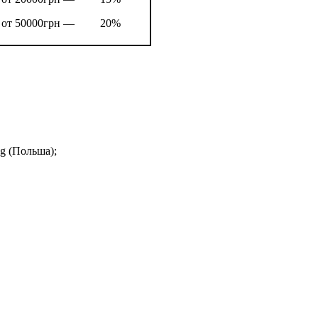
от 50000грн —
20%
g (Польша);