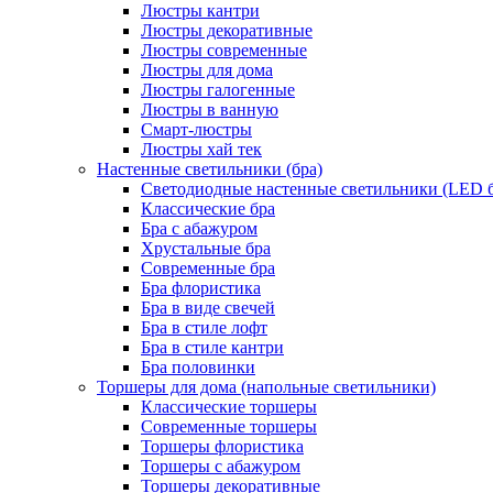
Люстры кантри
Люстры декоративные
Люстры современные
Люстры для дома
Люстры галогенные
Люстры в ванную
Смарт-люстры
Люстры хай тек
Настенные светильники (бра)
Светодиодные настенные светильники (LED б
Классические бра
Бра с абажуром
Хрустальные бра
Современные бра
Бра флористика
Бра в виде свечей
Бра в стиле лофт
Бра в стиле кантри
Бра половинки
Торшеры для дома (напольные светильники)
Классические торшеры
Современные торшеры
Торшеры флористика
Торшеры с абажуром
Торшеры декоративные