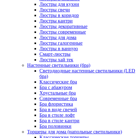
Люстры для кухни
Люстры свечи
Люстры в коридор
Люстры кантри
Люстры декоративные
Люстры современные
Люстры для дома
Люстры галогенные
Люстры в ванную
Смарт-люстры
Люстры хай тек
Настенные светильники (бра)
Светодиодные настенные светильники (LED
бра)
Классические бра
Бра с абажуром
Хрустальные бра
Современные бра
Бра флористика
Бра в виде свечей
Бра в стиле лофт
Бра в стиле кантри
Бра половинки
Торшеры для дома (напольные светильники)
Классические торшеры