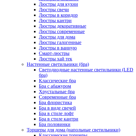
Люстры для кухни
Люстры свечи
Люстры в коридор
Люстры кантри
Люстры декоративные
Люстры современные
Люстры для дома
Люстры галогенные
Люстры в ванную
Смарт-люстры
Люстры хай тек
Настенные светильники (бра)
Светодиодные настенные светильники (LED
бра)
Классические бра
Бра с абажуром
Хрустальные бра
Современные бра
Бра флористика
Бра в виде свечей
Бра в стиле лофт
Бра в стиле кантри
Бра половинки
Торшеры для дома (напольные светильники)
Классические торшеры