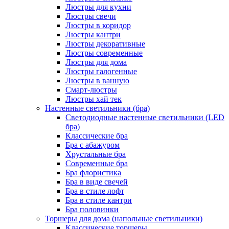
Люстры для кухни
Люстры свечи
Люстры в коридор
Люстры кантри
Люстры декоративные
Люстры современные
Люстры для дома
Люстры галогенные
Люстры в ванную
Смарт-люстры
Люстры хай тек
Настенные светильники (бра)
Светодиодные настенные светильники (LED
бра)
Классические бра
Бра с абажуром
Хрустальные бра
Современные бра
Бра флористика
Бра в виде свечей
Бра в стиле лофт
Бра в стиле кантри
Бра половинки
Торшеры для дома (напольные светильники)
Классические торшеры