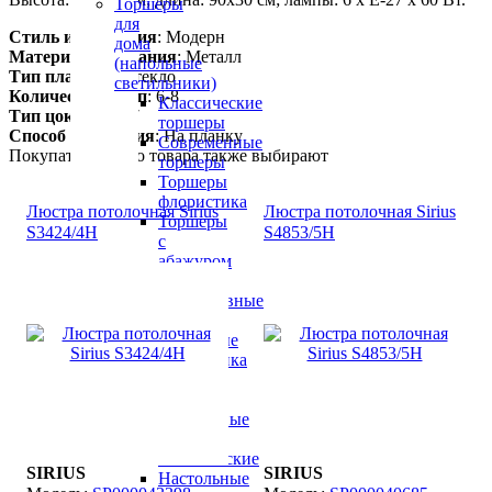
Торшеры
для
Стиль исполнения
: Модерн
дома
Материал основания
: Металл
(напольные
Тип плафона
: Стекло
светильники)
Количество ламп
: 6-8
Классические
Тип цоколя
: E27
торшеры
Способ крепления
: На планку
Современные
Покупатели этого товара также выбирают
торшеры
Торшеры
флористика
Люстра потолочная Sirius
Люстра потолочная Sirius
Торшеры
S3424/4H
S4853/5H
с
абажуром
Торшеры
декоративные
Торшеры
настенные
флористика
Настольные
лампы
Настольные
лампы
классические
SIRIUS
SIRIUS
Настольные