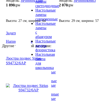
SP000043398
SP000040685
лампы
1 890
грн
2 070
грн
светодиодные
Настольные
лампы
современные
Высота: 27 см; ширина: 64
Высота: 29 см; ширина: 57
Настольные
см; лампы: 4 х Е-27 х 60 Вт.
см; лампы: 5 х Е-27 х 60 Вт.
лампы
с
Задать вопрос
абажуром
Настольные
Написать отзыв
лампы
Другие товары той же серии:
флористика
Настольная
Люстра подвес Sirius
лампа
S94732/6АР
для
школьника
Настольные
лампы
хрустальные
Настольные
лампы
декоративные
Настольные
лампы
лофт