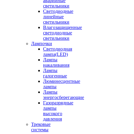
аварийные
светильники
Светодиодные
линейные
светильники
Влагозащищенные
светодиодные
светильники
Лампочки
Светодиодная
лампа(LED)
Лампы
накаливания
Лампы
галогенные
Люминесцентные
лампы
Лампы
энергосберегающие
Газоразрядные
лампы
высокого
давления
Трековые
системы