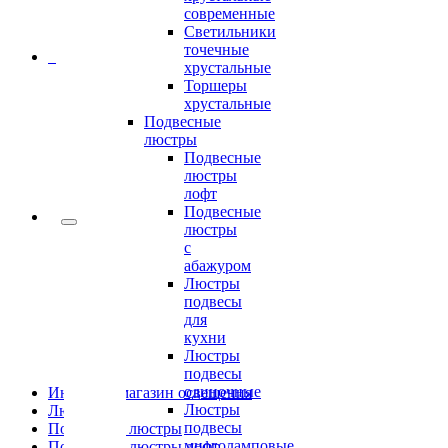
современные
Светильники
точечные
0
хрустальные
Торшеры
хрустальные
Подвесные
люстры
Подвесные
люстры
лофт
Подвесные
люстры
с
абажуром
Люстры
подвесы
для
кухни
Люстры
подвесы
одиночные
Интернет-магазин освещения
Люстры
Люстры
подвесы
Подвесные люстры
многоламповые
Подвесные люстры лофт