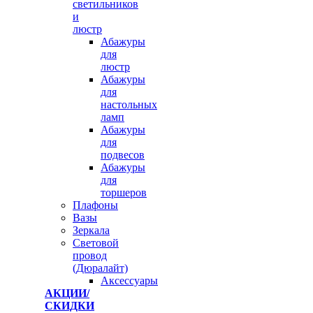
светильников
и
люстр
Абажуры
для
люстр
Абажуры
для
настольных
ламп
Абажуры
для
подвесов
Абажуры
для
торшеров
Плафоны
Вазы
Зеркала
Световой
провод
(Дюралайт)
Аксессуары
АКЦИИ/
СКИДКИ