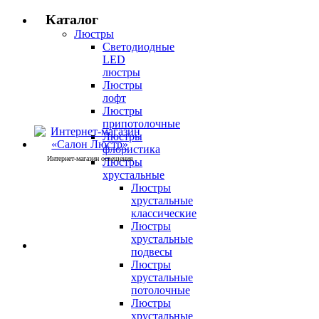
Каталог
Люстры
Светодиодные
LED
люстры
Люстры
лофт
Люстры
припотолочные
Люстры
флористика
Интернет-магазин освещения
Люстры
хрустальные
Люстры
хрустальные
классические
Люстры
хрустальные
подвесы
Люстры
хрустальные
потолочные
Люстры
хрустальные