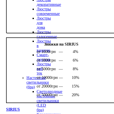
декоративные
Люстры
современные
Люстры
для
дома
Люстры
галогенные
Люстры
Знижки на SIRIUS
в
ванную
от 1000грн —
4%
Смарт-
люстры
от 3000грн —
6%
Люстры
хай
от 5000грн —
8%
тек
от 10000грн —
10%
Настенные
светильники
от 20000грн —
15%
(бра)
Светодиодные
от 50000грн —
20%
настенные
светильники
(LED
SIRIUS
бра)