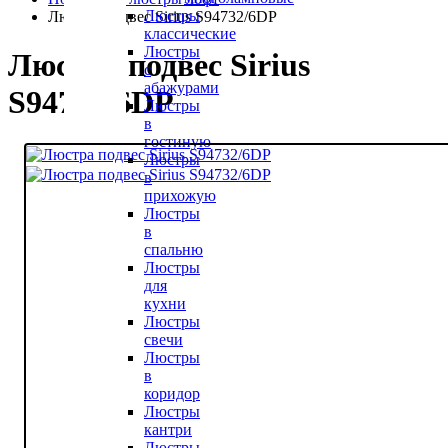
Люстры
Люстра подвес Sirius S94732/6DР
классические
Люстры
Люстра подвес Sirius
с
абажурами
S94732/6DР
Люстры
в
гостиную
Люстры
в
прихожую
Люстры
в
спальню
Люстры
для
кухни
Люстры
свечи
Люстры
в
коридор
Люстры
кантри
Люстры