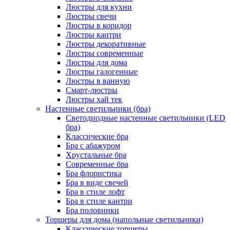
Люстры для кухни
Люстры свечи
Люстры в коридор
Люстры кантри
Люстры декоративные
Люстры современные
Люстры для дома
Люстры галогенные
Люстры в ванную
Смарт-люстры
Люстры хай тек
Настенные светильники (бра)
Светодиодные настенные светильники (LED
бра)
Классические бра
Бра с абажуром
Хрустальные бра
Современные бра
Бра флористика
Бра в виде свечей
Бра в стиле лофт
Бра в стиле кантри
Бра половинки
Торшеры для дома (напольные светильники)
Классические торшеры