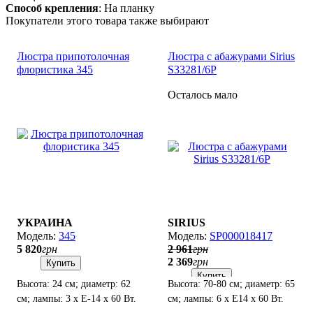
Способ крепления
: На планку
Покупатели этого товара также выбирают
Люстра припотолочная
Люстра с абажурами Sirius
флористика 345
S33281/6P
Осталось мало
УКРАИНА
SIRIUS
345
SP000018417
5 820
грн
2 961
грн
2 369
грн
Купить
Купить
Высота: 24 см; диаметр: 62
Высота: 70-80 см; диаметр: 65
см; лампы: 3 х Е-14 х 60 Вт.
см; лампы: 6 х Е14 х 60 Вт.