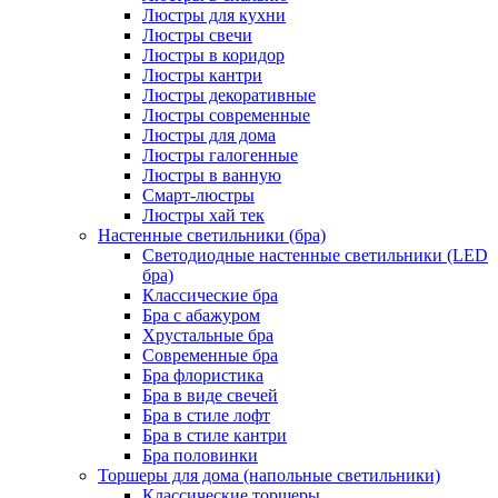
Люстры для кухни
Люстры свечи
Люстры в коридор
Люстры кантри
Люстры декоративные
Люстры современные
Люстры для дома
Люстры галогенные
Люстры в ванную
Смарт-люстры
Люстры хай тек
Настенные светильники (бра)
Светодиодные настенные светильники (LED
бра)
Классические бра
Бра с абажуром
Хрустальные бра
Современные бра
Бра флористика
Бра в виде свечей
Бра в стиле лофт
Бра в стиле кантри
Бра половинки
Торшеры для дома (напольные светильники)
Классические торшеры