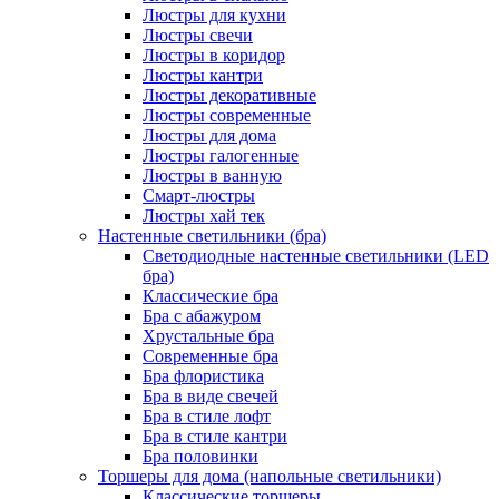
Люстры для кухни
Люстры свечи
Люстры в коридор
Люстры кантри
Люстры декоративные
Люстры современные
Люстры для дома
Люстры галогенные
Люстры в ванную
Смарт-люстры
Люстры хай тек
Настенные светильники (бра)
Светодиодные настенные светильники (LED
бра)
Классические бра
Бра с абажуром
Хрустальные бра
Современные бра
Бра флористика
Бра в виде свечей
Бра в стиле лофт
Бра в стиле кантри
Бра половинки
Торшеры для дома (напольные светильники)
Классические торшеры