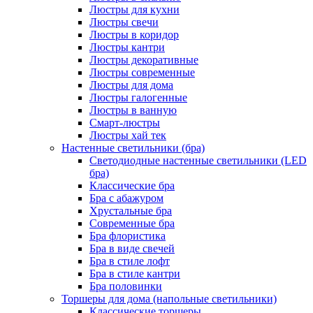
Люстры для кухни
Люстры свечи
Люстры в коридор
Люстры кантри
Люстры декоративные
Люстры современные
Люстры для дома
Люстры галогенные
Люстры в ванную
Смарт-люстры
Люстры хай тек
Настенные светильники (бра)
Светодиодные настенные светильники (LED
бра)
Классические бра
Бра с абажуром
Хрустальные бра
Современные бра
Бра флористика
Бра в виде свечей
Бра в стиле лофт
Бра в стиле кантри
Бра половинки
Торшеры для дома (напольные светильники)
Классические торшеры