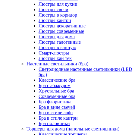
Люстры для кухни
Люстры свечи
Люстры в коридор
Люстры кантри
Люстры декоративные
Люстры современные
Люстры для дома
Люстры галогенные
Люстры в ванную
Смарт-люстры
Люстры хай тек
Настенные светильники (бра)
Светодиодные настенные светильники (LED
бра)
Классические бра
Бра с абажуром
Хрустальные бра
Современные бра
Бра флористика
Бра в виде свечей
Бра в стиле лофт
Бра в стиле кантри
Бра половинки
Торшеры для дома (напольные светильники)
Классические торшеры