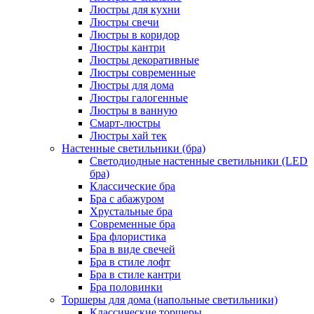
Люстры для кухни
Люстры свечи
Люстры в коридор
Люстры кантри
Люстры декоративные
Люстры современные
Люстры для дома
Люстры галогенные
Люстры в ванную
Смарт-люстры
Люстры хай тек
Настенные светильники (бра)
Светодиодные настенные светильники (LED
бра)
Классические бра
Бра с абажуром
Хрустальные бра
Современные бра
Бра флористика
Бра в виде свечей
Бра в стиле лофт
Бра в стиле кантри
Бра половинки
Торшеры для дома (напольные светильники)
Классические торшеры