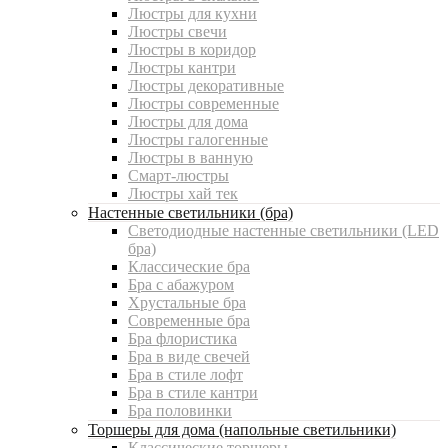
Люстры для кухни
Люстры свечи
Люстры в коридор
Люстры кантри
Люстры декоративные
Люстры современные
Люстры для дома
Люстры галогенные
Люстры в ванную
Смарт-люстры
Люстры хай тек
Настенные светильники (бра)
Светодиодные настенные светильники (LED
бра)
Классические бра
Бра с абажуром
Хрустальные бра
Современные бра
Бра флористика
Бра в виде свечей
Бра в стиле лофт
Бра в стиле кантри
Бра половинки
Торшеры для дома (напольные светильники)
Классические торшеры