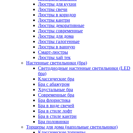
Люстры для кухни
Люстры свечи
Люстры в коридор
Люстры кантри
Люстры декоративные
Люстры современные
Люстры для дома
Люстры галогенные
Люстры в ванную
Смарт-люстры
Люстры хай тек
Настенные светильники (бра)
Светодиодные настенные светильники (LED
бра)
Классические бра
Бра с абажуром
Хрустальные бра
Современные бра
Бра флористика
Бра в виде свечей
Бра в стиле лофт
Бра в стиле кантри
Бра половинки
Торшеры для дома (напольные светильники)
Классические торшеры