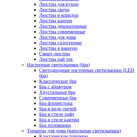
Люстры для кухни
Люстры свечи
Люстры в коридор
Люстры кантри
Люстры декоративные
Люстры современные
Люстры для дома
Люстры галогенные
Люстры в ванную
Смарт-люстры
Люстры хай тек
Настенные светильники (бра)
Светодиодные настенные светильники (LED
бра)
Классические бра
Бра с абажуром
Хрустальные бра
Современные бра
Бра флористика
Бра в виде свечей
Бра в стиле лофт
Бра в стиле кантри
Бра половинки
Торшеры для дома (напольные светильники)
Классические торшеры