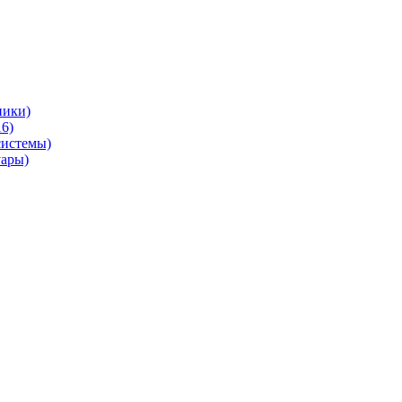
ники)
6)
системы)
уары)