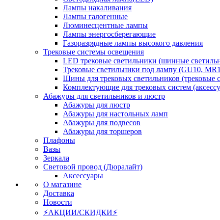
Лампы накаливания
Лампы галогенные
Люминесцентные лампы
Лампы энергосберегающие
Газоразрядные лампы высокого давления
Трековые системы освещения
LED трековые светильники (шинные светиль
Трековые светильники под лампу (GU10, MR1
Шины для трековых светильников (трековые 
Комплектующие для трековых систем (аксесс
Абажуры для светильников и люстр
Абажуры для люстр
Абажуры для настольных ламп
Абажуры для подвесов
Абажуры для торшеров
Плафоны
Вазы
Зеркала
Световой провод (Дюралайт)
Аксессуары
О магазине
Доставка
Новости
⚡АКЦИИ/СКИДКИ⚡