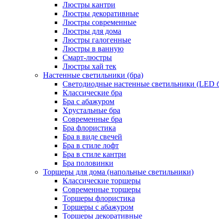
Люстры кантри
Люстры декоративные
Люстры современные
Люстры для дома
Люстры галогенные
Люстры в ванную
Смарт-люстры
Люстры хай тек
Настенные светильники (бра)
Светодиодные настенные светильники (LED б
Классические бра
Бра с абажуром
Хрустальные бра
Современные бра
Бра флористика
Бра в виде свечей
Бра в стиле лофт
Бра в стиле кантри
Бра половинки
Торшеры для дома (напольные светильники)
Классические торшеры
Современные торшеры
Торшеры флористика
Торшеры с абажуром
Торшеры декоративные