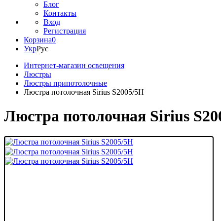
Блог
Контакты
Вход
Регистрация
Корзина
0
Укр
Рус
Интернет-магазин освещения
Люстры
Люстры припотолочные
Люстра потолочная Sirius S2005/5H
Люстра потолочная Sirius S20