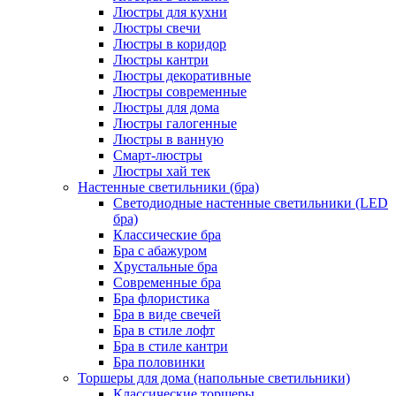
Люстры для кухни
Люстры свечи
Люстры в коридор
Люстры кантри
Люстры декоративные
Люстры современные
Люстры для дома
Люстры галогенные
Люстры в ванную
Смарт-люстры
Люстры хай тек
Настенные светильники (бра)
Светодиодные настенные светильники (LED
бра)
Классические бра
Бра с абажуром
Хрустальные бра
Современные бра
Бра флористика
Бра в виде свечей
Бра в стиле лофт
Бра в стиле кантри
Бра половинки
Торшеры для дома (напольные светильники)
Классические торшеры