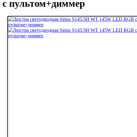
с пультом+диммер