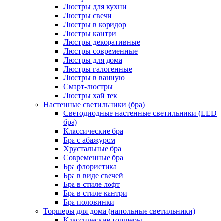
Люстры для кухни
Люстры свечи
Люстры в коридор
Люстры кантри
Люстры декоративные
Люстры современные
Люстры для дома
Люстры галогенные
Люстры в ванную
Смарт-люстры
Люстры хай тек
Настенные светильники (бра)
Светодиодные настенные светильники (LED
бра)
Классические бра
Бра с абажуром
Хрустальные бра
Современные бра
Бра флористика
Бра в виде свечей
Бра в стиле лофт
Бра в стиле кантри
Бра половинки
Торшеры для дома (напольные светильники)
Классические торшеры