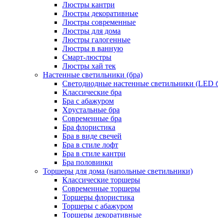
Люстры кантри
Люстры декоративные
Люстры современные
Люстры для дома
Люстры галогенные
Люстры в ванную
Смарт-люстры
Люстры хай тек
Настенные светильники (бра)
Светодиодные настенные светильники (LED б
Классические бра
Бра с абажуром
Хрустальные бра
Современные бра
Бра флористика
Бра в виде свечей
Бра в стиле лофт
Бра в стиле кантри
Бра половинки
Торшеры для дома (напольные светильники)
Классические торшеры
Современные торшеры
Торшеры флористика
Торшеры с абажуром
Торшеры декоративные