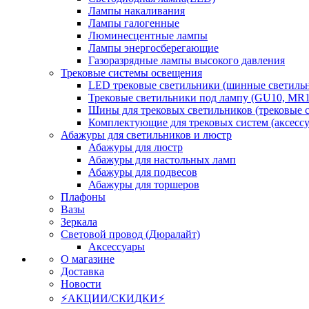
Лампы накаливания
Лампы галогенные
Люминесцентные лампы
Лампы энергосберегающие
Газоразрядные лампы высокого давления
Трековые системы освещения
LED трековые светильники (шинные светиль
Трековые светильники под лампу (GU10, MR1
Шины для трековых светильников (трековые 
Комплектующие для трековых систем (аксесс
Абажуры для светильников и люстр
Абажуры для люстр
Абажуры для настольных ламп
Абажуры для подвесов
Абажуры для торшеров
Плафоны
Вазы
Зеркала
Световой провод (Дюралайт)
Аксессуары
О магазине
Доставка
Новости
⚡АКЦИИ/СКИДКИ⚡