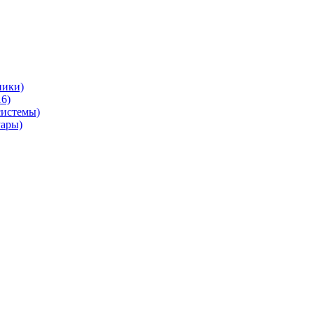
ники)
6)
системы)
уары)