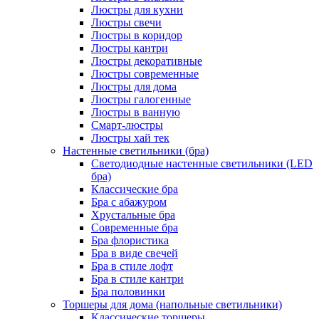
Люстры для кухни
Люстры свечи
Люстры в коридор
Люстры кантри
Люстры декоративные
Люстры современные
Люстры для дома
Люстры галогенные
Люстры в ванную
Смарт-люстры
Люстры хай тек
Настенные светильники (бра)
Светодиодные настенные светильники (LED
бра)
Классические бра
Бра с абажуром
Хрустальные бра
Современные бра
Бра флористика
Бра в виде свечей
Бра в стиле лофт
Бра в стиле кантри
Бра половинки
Торшеры для дома (напольные светильники)
Классические торшеры