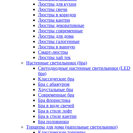
Люстры для кухни
Люстры свечи
Люстры в коридор
Люстры кантри
Люстры декоративные
Люстры современные
Люстры для дома
Люстры галогенные
Люстры в ванную
Смарт-люстры
Люстры хай тек
Настенные светильники (бра)
Светодиодные настенные светильники (LED
бра)
Классические бра
Бра с абажуром
Хрустальные бра
Современные бра
Бра флористика
Бра в виде свечей
Бра в стиле лофт
Бра в стиле кантри
Бра половинки
Торшеры для дома (напольные светильники)
Классические торшеры