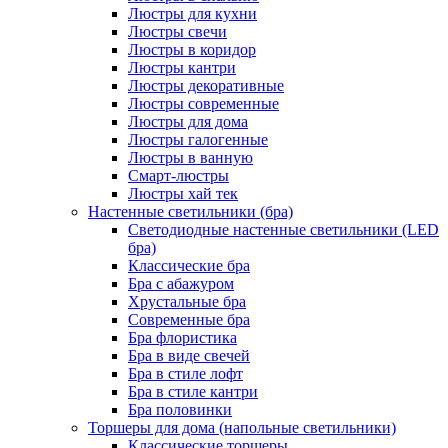
Люстры для кухни
Люстры свечи
Люстры в коридор
Люстры кантри
Люстры декоративные
Люстры современные
Люстры для дома
Люстры галогенные
Люстры в ванную
Смарт-люстры
Люстры хай тек
Настенные светильники (бра)
Светодиодные настенные светильники (LED
бра)
Классические бра
Бра с абажуром
Хрустальные бра
Современные бра
Бра флористика
Бра в виде свечей
Бра в стиле лофт
Бра в стиле кантри
Бра половинки
Торшеры для дома (напольные светильники)
Классические торшеры