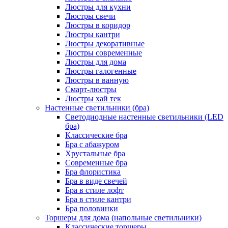
Люстры для кухни
Люстры свечи
Люстры в коридор
Люстры кантри
Люстры декоративные
Люстры современные
Люстры для дома
Люстры галогенные
Люстры в ванную
Смарт-люстры
Люстры хай тек
Настенные светильники (бра)
Светодиодные настенные светильники (LED
бра)
Классические бра
Бра с абажуром
Хрустальные бра
Современные бра
Бра флористика
Бра в виде свечей
Бра в стиле лофт
Бра в стиле кантри
Бра половинки
Торшеры для дома (напольные светильники)
Классические торшеры