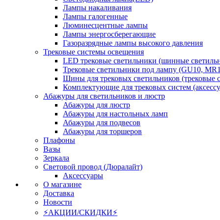
Лампы накаливания
Лампы галогенные
Люминесцентные лампы
Лампы энергосберегающие
Газоразрядные лампы высокого давления
Трековые системы освещения
LED трековые светильники (шинные светиль
Трековые светильники под лампу (GU10, MR1
Шины для трековых светильников (трековые 
Комплектующие для трековых систем (аксесс
Абажуры для светильников и люстр
Абажуры для люстр
Абажуры для настольных ламп
Абажуры для подвесов
Абажуры для торшеров
Плафоны
Вазы
Зеркала
Световой провод (Дюралайт)
Аксессуары
О магазине
Доставка
Новости
⚡АКЦИИ/СКИДКИ⚡