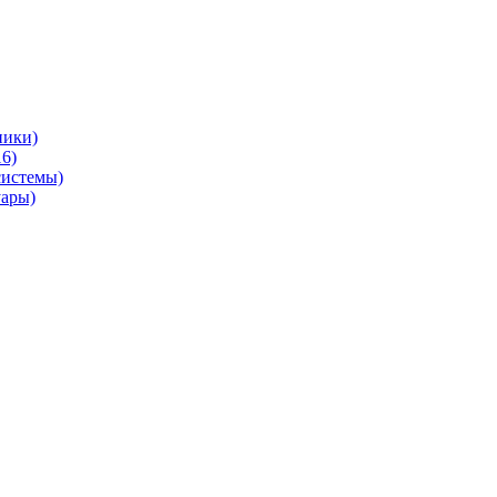
ники)
6)
системы)
уары)