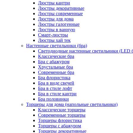
Люстры кантри
Люстры декоративные
Люстры современные
Люстры для дома
Люстры галогенные
Люстры в ванную
Смарт-люстры
Люстры хай тек
Настенные светильники (бра)
Светодиодные настенные светильники (LED б
Классические бра
Бра с абажуром
Хрустальные бра
Современные бра
Бра флористика
Бра в виде свечей
Бра в стиле лофт
Бра в стиле кантри
Бра половинки
Торшеры для дома (напольные светильники)
Классические торшеры
Современные торшеры
Торшеры флористика
Торшеры с абажуром
Торшеры декоративные