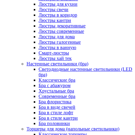
Люстры для кухни
Люстры свечи
Люстры в коридор
Люстры кантри
Люстры декоративные
Люстры современные
Люстры для дома
Люстры галогенные
Люстры в ванную
Смарт-люстры
Люстры хай тек
Настенные светильники (бра)
Светодиодные настенные светильники (LED
бра)
Классические бра
Бра с абажуром
Хрустальные бра
Современные бра
Бра флористика
Бра в виде свечей
Бра в стиле лофт
Бра в стиле кантри
Бра половинки
Торшеры для дома (напольные светильники)
Классические торшеры