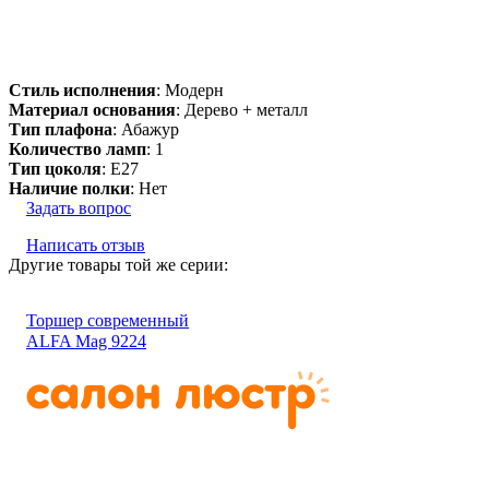
Подробнее:
https://salonlustr.com.ua/p17509-
Torsher_sovremenniy_ALFA_Mag_9224
Стиль исполнения
: Модерн
Материал основания
: Дерево + металл
Тип плафона
: Абажур
Количество ламп
: 1
Тип цоколя
: E27
Наличие полки
: Нет
Задать вопрос
Написать отзыв
Другие товары той же серии:
Торшер современный
ALFA Mag 9224