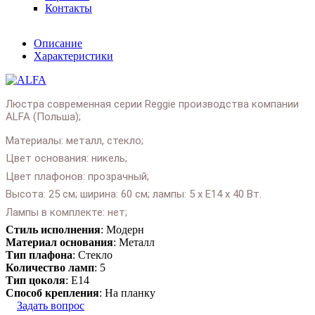
Контакты
Описание
Характеристики
Люстра современная серии Reggie производства компании
ALFA (Польша);
Материалы: металл, стекло;
Цвет основания: никель;
Цвет плафонов: прозрачный;
Высота: 25 см; ширина: 60 см; лампы: 5 х Е14 х 40 Вт.
Лампы в комплекте: нет;
Стиль исполнения
: Модерн
Подробнее:
https://salonlustr.com.ua/p17406-
Материал основания
: Металл
Lyustra_sovremennaya_ALFA_Choko_27174
Тип плафона
: Стекло
Количество ламп
: 5
Тип цоколя
: E14
Способ крепления
: На планку
Задать вопрос