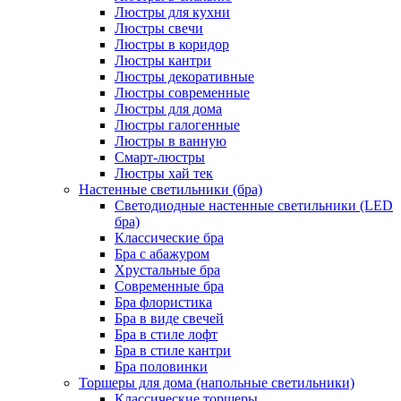
Люстры для кухни
Люстры свечи
Люстры в коридор
Люстры кантри
Люстры декоративные
Люстры современные
Люстры для дома
Люстры галогенные
Люстры в ванную
Смарт-люстры
Люстры хай тек
Настенные светильники (бра)
Светодиодные настенные светильники (LED
бра)
Классические бра
Бра с абажуром
Хрустальные бра
Современные бра
Бра флористика
Бра в виде свечей
Бра в стиле лофт
Бра в стиле кантри
Бра половинки
Торшеры для дома (напольные светильники)
Классические торшеры