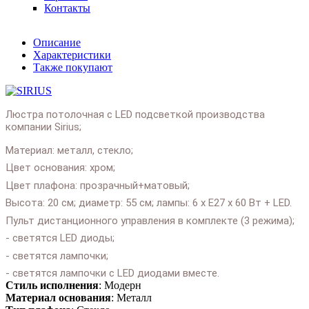
Контакты
Описание
Характеристики
Также покупают
Люстра потолочная с LED подсветкой производства
компании Sirius;
Материал: металл, стекло;
Цвет основания: хром;
Цвет плафона: прозрачный+матовый;
Высота: 20 см; диаметр: 55 см; лампы: 6 х Е27 х 60 Вт + LED.
Пульт дистанционного управления в комплекте (3 режима);
- светятся LED диоды;
- светятся лампочки;
- светятся лампочки с LED диодами вместе.
Стиль исполнения
: Модерн
Подробнее:
https:
Материал основания
: Металл
Lyustra_potolochn