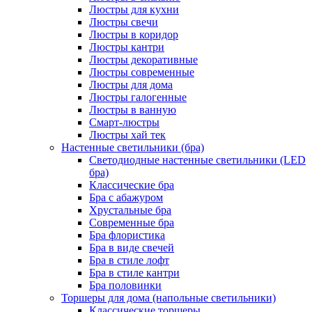
Люстры для кухни
Люстры свечи
Люстры в коридор
Люстры кантри
Люстры декоративные
Люстры современные
Люстры для дома
Люстры галогенные
Люстры в ванную
Смарт-люстры
Люстры хай тек
Настенные светильники (бра)
Светодиодные настенные светильники (LED
бра)
Классические бра
Бра с абажуром
Хрустальные бра
Современные бра
Бра флористика
Бра в виде свечей
Бра в стиле лофт
Бра в стиле кантри
Бра половинки
Торшеры для дома (напольные светильники)
Классические торшеры