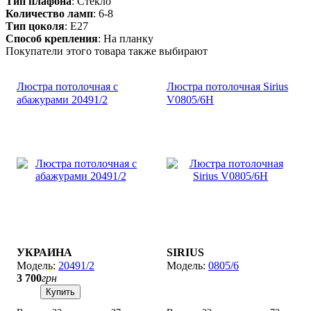
Тип плафона
: Стекло
7H_LED_s_pultom
Количество ламп
: 6-8
Тип цоколя
: E27
Способ крепления
: На планку
Покупатели этого товара также выбирают
Люстра потолочная с
Люстра потолочная Sirius
абажурами 20491/2
V0805/6H
УКРАИНА
SIRIUS
20491/2
0805/6
3 700
грн
Купить