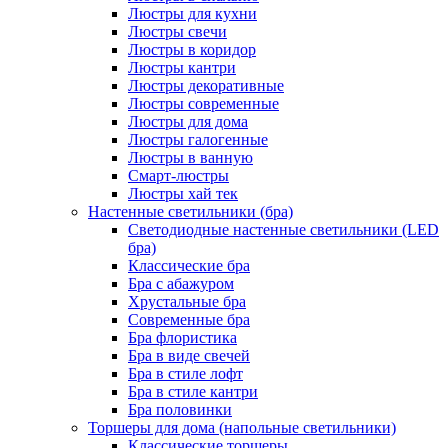
Люстры для кухни
Люстры свечи
Люстры в коридор
Люстры кантри
Люстры декоративные
Люстры современные
Люстры для дома
Люстры галогенные
Люстры в ванную
Смарт-люстры
Люстры хай тек
Настенные светильники (бра)
Светодиодные настенные светильники (LED
бра)
Классические бра
Бра с абажуром
Хрустальные бра
Современные бра
Бра флористика
Бра в виде свечей
Бра в стиле лофт
Бра в стиле кантри
Бра половинки
Торшеры для дома (напольные светильники)
Классические торшеры